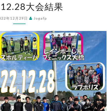
2.12.28大会結果
大
会
022年12月29日
Jogafp
結
果