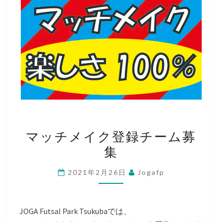
マ
マッチメイク登録チーム募
ッ
集
チ
メ
2021年2月26日
Jogafp
イ
ク
登
JOGA Futsal Park Tsukubaでは、
録