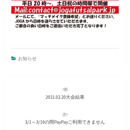
お知らせ
投
稿
前
ナ
2021.02.20大会結果
ビ
ゲ
次
ー
3/1～3/10の間PayPayご利用できません
シ