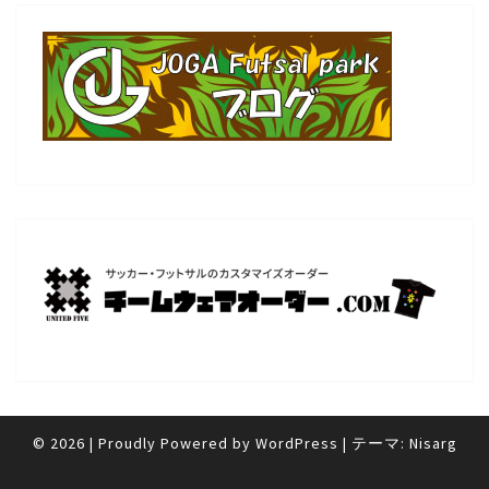
© 2026
|
Proudly Powered by
WordPress
|
テーマ:
Nisarg