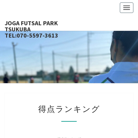
Togg
navig
JOGA FUTSAL PARK
TSU
TEL:070-5597-3613
得
得点ランキング
点
ラ
ン
キ